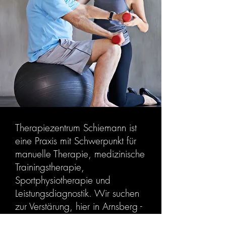
Therapiezentrum Schiemann ist
eine Praxis mit Schwerpunkt für
manuelle Therapie, medizinische
Trainingstherapie,
Sportphysiotherapie und
Leistungsdiagnostik. Wir suchen
zur Verstärung, hier in Arnsberg -
Neheim, für sofort eine/n